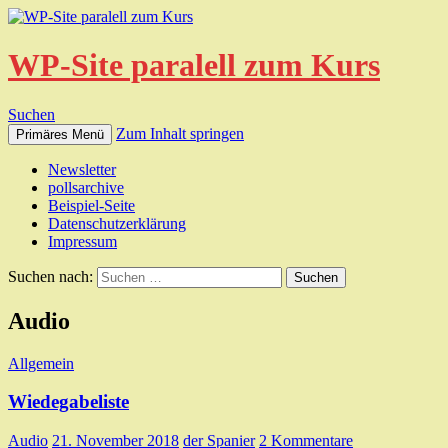
WP-Site paralell zum Kurs
Suchen
Zum Inhalt springen
Primäres Menü
Newsletter
pollsarchive
Beispiel-Seite
Datenschutzerklärung
Impressum
Suchen nach:
Audio
Allgemein
Wiedegabeliste
Audio
21. November 2018
der Spanier
2 Kommentare